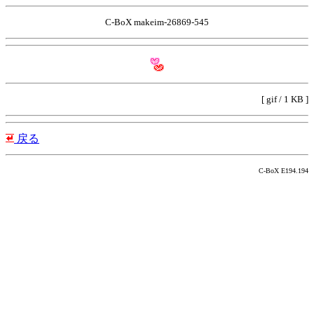
C-BoX makeim-26869-545
[ gif / 1 KB ]
戻る
C-BoX E194.194