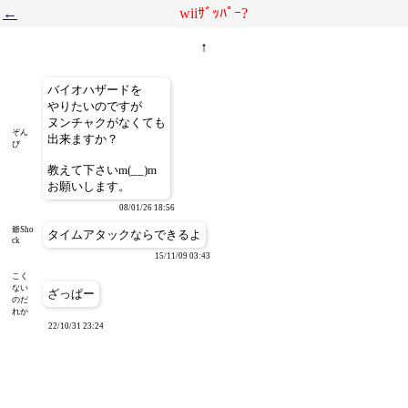
←
wiiｻﾞｯﾊﾟｰ?
↑
バイオハザードを
やりたいのですが
ヌンチャクがなくても
ぞん
出来ますか？
び
教えて下さいm(__)m
お願いします。
08/01/26 18:56
爺Sho
タイムアタックならできるよ
ck
15/11/09 03:43
こく
ない
ざっぱー
のだ
れか
22/10/31 23:24