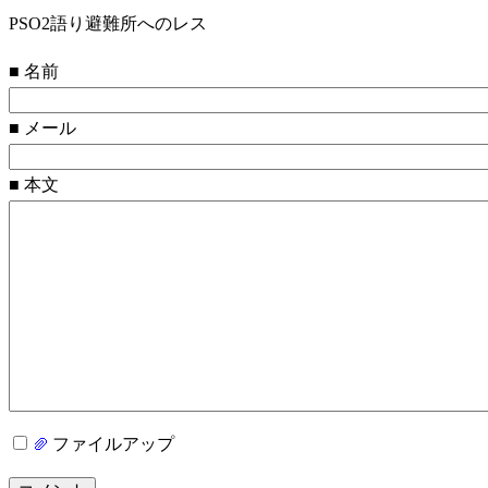
PSO2語り避難所へのレス
■ 名前
■ メール
■ 本文
ファイルアップ