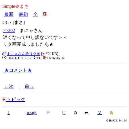
Simple＠まさ
最新
最初
全
#317 [まさ]
>>302
まにゃさん
遅くなって申し訳ないです＞＜
リク画完成しましたあ★
まにゃさん＠リク画
[gif/21KB]
:10/01/10 02:57
:PC
:Ux0ydNUs
★コメント★
←次
|
前→
トピック
↑
msgβ
💬
Ｖ
C-BoX E194.194