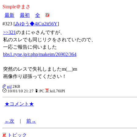
Simple＠まさ
最新
最初
全
#323 [
みゆう◆4iCu2it56Y
]
>>321
のまにゃさんですが、
私のスレでも同じリクをされていたので、
一応ご報告に伺いました
bbs1.ryne.jp/r.php/makeim/26902/364
突然のレスで失礼しましたm(__)m
画像作り頑張ってください！
gif
2KB
:10/01/10 21:27
:PC
:kiL76lPI
★コメント★
←次
|
前→
トピック