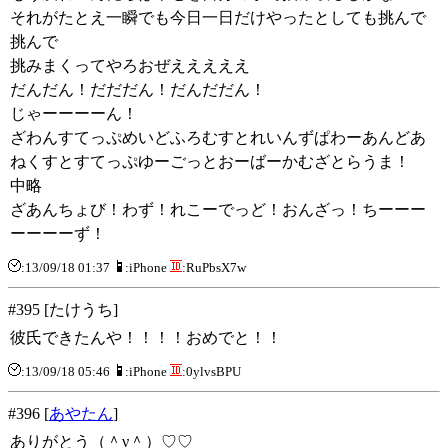
それがたとえ一瞬でも今日一日だけやったとしても挑んで
挑んで
挑みまくってやろおぜえええええ
だんだん！だだだん！だんだだん！
じゃーーーーん！
ざわんすてっぷめいどふろむすとれいんずぱわーあんどあ
ねくすとすてっぷゆーごっとおーばーかむざとらうま！
中略
ざあんちょび！わず！れこーでっど！おんざっ！ちーーー
ーーーーず！
:13/09/18 01:37
:iPhone
:RuPbsX7w
#395 [たけうち]
彼氏できたんや！！！！おめでと！！
:13/09/18 05:46
:iPhone
:0ylvsBPU
#396 [
あやたん
]
ありがとう（＾ν＾）♡♡