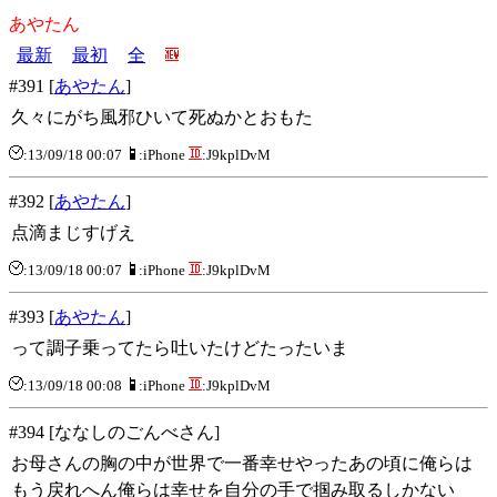
あやたん
最新
最初
全
#391 [
あやたん
]
久々にがち風邪ひいて死ぬかとおもた
:13/09/18 00:07
:iPhone
:J9kplDvM
#392 [
あやたん
]
点滴まじすげえ
:13/09/18 00:07
:iPhone
:J9kplDvM
#393 [
あやたん
]
って調子乗ってたら吐いたけどたったいま
:13/09/18 00:08
:iPhone
:J9kplDvM
#394 [ななしのごんべさん]
お母さんの胸の中が世界で一番幸せやったあの頃に俺らは
もう戻れへん俺らは幸せを自分の手で掴み取るしかない