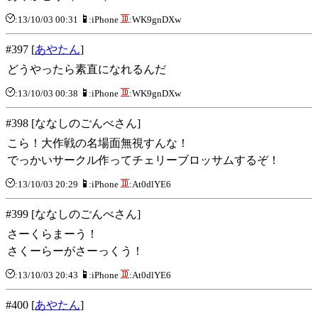
:13/10/03 00:31
:iPhone
:WK9gnDXw
#397 [
あやたん
]
どうやったら素直になれるんだ
:13/10/03 00:38
:iPhone
:WK9gnDXw
#398 [ななしのごんべさん]
こら！大作戦の名場面無視すんな！
でっかいサークル作ってチェリーブロッサムするぞ！
:13/10/03 20:29
:iPhone
:At0dlYE6
#399 [ななしのごんべさん]
さーくらまーう！
さくーらーがさーっくう！
:13/10/03 20:43
:iPhone
:At0dlYE6
#400 [
あやたん
]