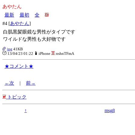
あやたん
最新
最初
全
#4 [
あやたん
]
白肌黒髪眼鏡な男性がタイプです
ワイルドな男性も大好物です
jpg
41KB
:13/04/23 01:22
:iPhone
:nshnTFmA
★コメント★
←次
|
前→
トピック
↑
msgβ