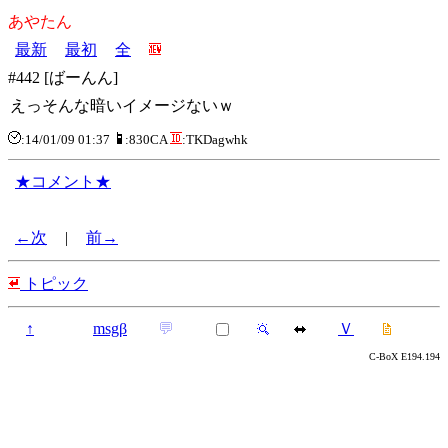
あやたん
最新
最初
全
#442 [ばーんん]
えっそんな暗いイメージないｗ
:14/01/09 01:37
:830CA
:TKDagwhk
★コメント★
←次
|
前→
トピック
↑
msgβ
💬
Ｖ
C-BoX E194.194