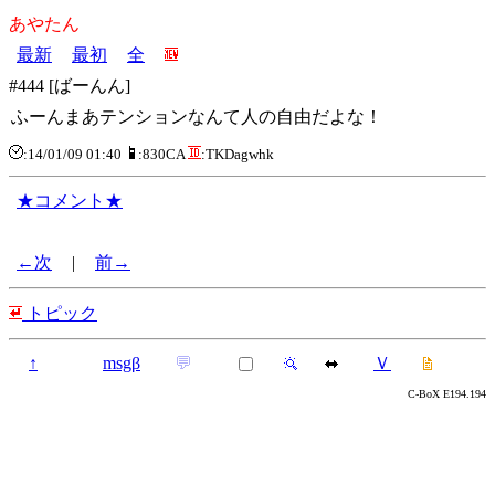
あやたん
最新
最初
全
#444 [ばーんん]
ふーんまあテンションなんて人の自由だよな！
:14/01/09 01:40
:830CA
:TKDagwhk
★コメント★
←次
|
前→
トピック
↑
msgβ
💬
Ｖ
C-BoX E194.194