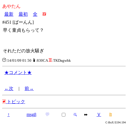
あやたん
最新
最初
全
#451 [ばーんん]
早く童貞もらって？
それただの放火騒ぎ
:14/01/09 01:50
:830CA
:TKDagwhk
★コメント★
←次
|
前→
トピック
↑
msgβ
💬
Ｖ
C-BoX E194.194