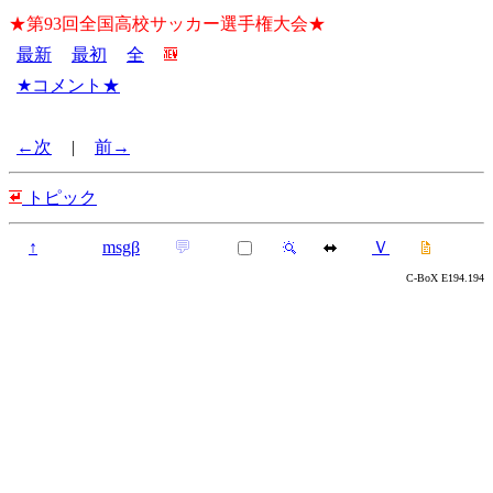
★第93回全国高校サッカー選手権大会★
最新
最初
全
★コメント★
←次
|
前→
トピック
↑
msgβ
💬
Ｖ
C-BoX E194.194