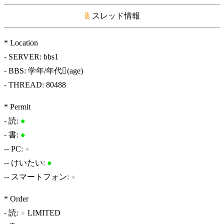
スレッド情報
* Location
- SERVER: bbs1
- BBS: 学年/年代(age)
- THREAD: 80488
* Permit
- 読:
●
- 書:
●
-- PC:
●
-- けいたい:
●
-- スマートフォン:
●
* Order
- 読:
●
LIMITED