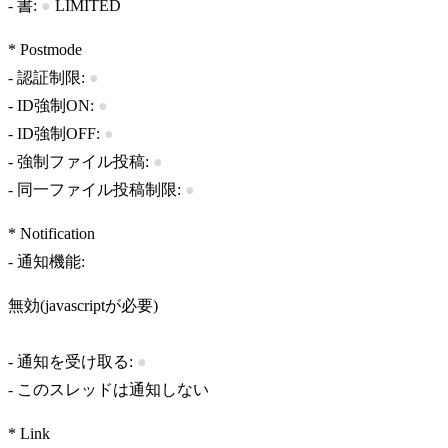
- 書:
●
LIMITED
* Postmode
- 認証制限:
●
- ID強制ON:
●
- ID強制OFF:
●
- 強制ファイル投稿:
●
- 同一ファイル投稿制限:
●
* Notification
- 通知機能:
無効(javascriptが必要)
- 通知を受け取る:
●
-
このスレッドは通知しない
* Link