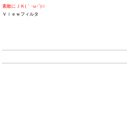
素敵にＪＫ(｀･ω･´)☆
Ｖｉｅｗフィルタ