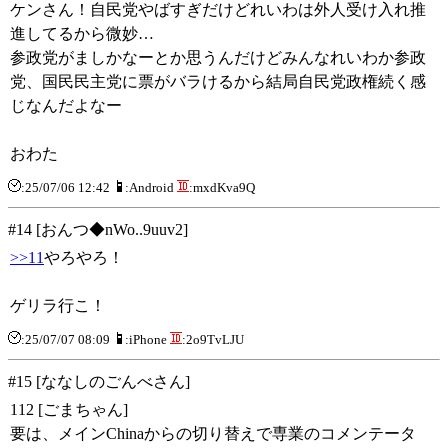
ケンさん！自民党やばすぎだけどれいわは外人受け入れ推
進してるから微妙…
参政党がましかなーとか思うんだけどみんなれいわか参政
党、国民民主党に票がバラけるから結局自民党政権続く感
じなんだよなー
おわた
:25/07/06 12:42
:Android
:mxdKva9Q
#14 [おんつ◆nWo..9uuv2]
>>11
やろやろ！
ゲリラ行こ！
:25/07/07 08:09
:iPhone
:2o9TvLJU
#15 [ななしのごんべさん]
112 [ごまちゃん]
要は、メインChinaからの切り替えで専業のコメンテータ