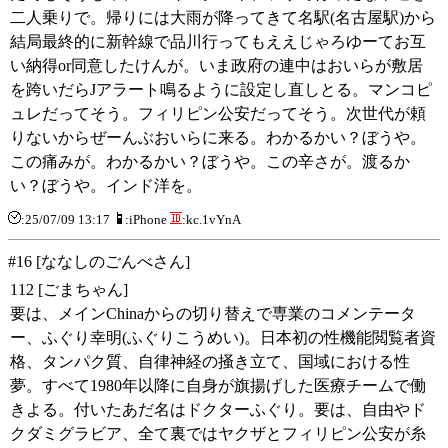
二人乗りで。帰りには大雨が降ってきて名駅(名古屋駅)から
結局最終的に新幹線で品川行ってもええじゃろゆーてお互
い納得or同意したけんが。いま政府の連中はおいらが敷居
を跨いだらJアラート鳴るように設定し直しとる。マンコピ
ュレだってそう。フィリピン公安だってそう。次世代が頼
りないからぜーんぶおいらに来る。わかるかい？ぼうや。
この痛みが。わかるかい？ぼうや。この辛さが。渡るか
い？ぼうや。インド洋を。
:25/07/09 13:17
:iPhone
:kc.1vYnA
#16 [ななしのごんべさん]
112 [ごまちゃん]
要は、メインChinaからの切り替えで専業のコメンテータ
ー、ふぐり幸明(ふぐりこうめい)。日本初の性機能閲覧者資
格、タンパク質、自律神経の掻き立て、国域における性
夢。すべて1980年以降に自身が旗揚げした医療チームで働
きよる。付いたあだ名はドクターふぐり。要は、自由やド
クダミグラビア、全て裏ではヤクザとフィリピン公安が糸