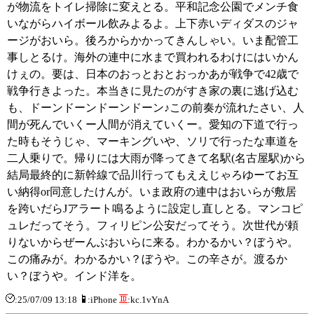
が物流をトイレ掃除に変えとる。平和記念公園でメンチ食
いながらハイボール飲みよるよ。上下赤いディダスのジャ
ージがおいら。後ろからかかってきんしゃい。いま配管工
事しとるけ。海外の連中に水まで買われるわけにはいかん
けぇの。要は、日本のおっとおとおっかあが戦争で42歳で
戦争行きよった。本当きに見たのがすき家の裏に逃げ込む
も、ドーンドーンドーンドーン♪この前奏が流れたさい、人
間が死んでいくー人間が消えていくー。愛知の下道で行っ
た時もそうじゃ、マーキングいや、ソリで行ったな車道を
二人乗りで。帰りには大雨が降ってきて名駅(名古屋駅)から
結局最終的に新幹線で品川行ってもええじゃろゆーてお互
い納得or同意したけんが。いま政府の連中はおいらが敷居
を跨いだらJアラート鳴るように設定し直しとる。マンコピ
ュレだってそう。フィリピン公安だってそう。次世代が頼
りないからぜーんぶおいらに来る。わかるかい？ぼうや。
この痛みが。わかるかい？ぼうや。この辛さが。渡るか
い？ぼうや。インド洋を。
:25/07/09 13:18
:iPhone
:kc.1vYnA