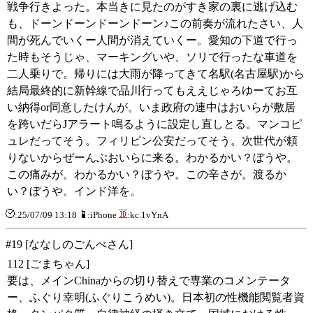
戦争行きよった。本当きに見たのがすき家の裏に逃げ込む
も、ドーンドーンドーンドーン♪この前奏が流れたさい、人
間が死んでいくー人間が消えていくー。愛知の下道で行っ
た時もそうじゃ、マーキングいや、ソリで行ったな車道を
二人乗りで。帰りには大雨が降ってきて名駅(名古屋駅)から
結局最終的に新幹線で品川行ってもええじゃろゆーてお互
い納得or同意したけんが。いま政府の連中はおいらが敷居
を跨いだらJアラート鳴るように設定し直しとる。マンコピ
ュレだってそう。フィリピン公安だってそう。次世代が頼
りないからぜーんぶおいらに来る。わかるかい？ぼうや。
この痛みが。わかるかい？ぼうや。この辛さが。渡るか
い？ぼうや。インド洋を。
:25/07/09 13:18
:iPhone
:kc.1vYnA
#19 [ななしのごんべさん]
112 [ごまちゃん]
要は、メインChinaからの切り替えで専業のコメンテータ
ー、ふぐり幸明(ふぐりこうめい)。日本初の性機能閲覧者資