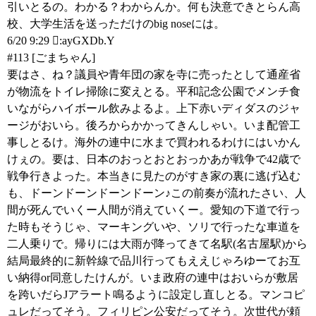
引いとるの。わかる？わからんか。何も決意できとらん高
校、大学生活を送っただけのbig noseには。
6/20 9:29 :ayGXDb.Y
#113 [ごまちゃん]
要はさ、ね？議員や青年団の家を寺に売ったとして通産省
が物流をトイレ掃除に変えとる。平和記念公園でメンチ食
いながらハイボール飲みよるよ。上下赤いディダスのジャ
ージがおいら。後ろからかかってきんしゃい。いま配管工
事しとるけ。海外の連中に水まで買われるわけにはいかん
けぇの。要は、日本のおっとおとおっかあが戦争で42歳で
戦争行きよった。本当きに見たのがすき家の裏に逃げ込む
も、ドーンドーンドーンドーン♪この前奏が流れたさい、人
間が死んでいくー人間が消えていくー。愛知の下道で行っ
た時もそうじゃ、マーキングいや、ソリで行ったな車道を
二人乗りで。帰りには大雨が降ってきて名駅(名古屋駅)から
結局最終的に新幹線で品川行ってもええじゃろゆーてお互
い納得or同意したけんが。いま政府の連中はおいらが敷居
を跨いだらJアラート鳴るように設定し直しとる。マンコピ
ュレだってそう。フィリピン公安だってそう。次世代が頼