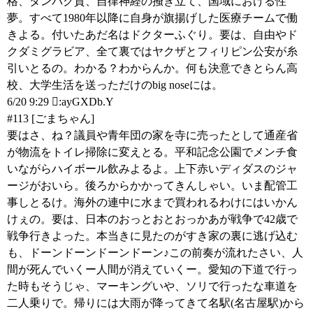
格、タンパク質、自律神経の掻き立て、国域における性
夢。すべて1980年以降に自身が旗揚げした医療チームで働
きよる。付いたあだ名はドクターふぐり。要は、自由やド
クダミグラビア、全て裏ではヤクザとフィリピン公安が糸
引いとるの。わかる？わからんか。何も決意できとらん高
校、大学生活を送っただけのbig noseには。
6/20 9:29 :ayGXDb.Y
#113 [ごまちゃん]
要はさ、ね？議員や青年団の家を寺に売ったとして通産省
が物流をトイレ掃除に変えとる。平和記念公園でメンチ食
いながらハイボール飲みよるよ。上下赤いディダスのジャ
ージがおいら。後ろからかかってきんしゃい。いま配管工
事しとるけ。海外の連中に水まで買われるわけにはいかん
けぇの。要は、日本のおっとおとおっかあが戦争で42歳で
戦争行きよった。本当きに見たのがすき家の裏に逃げ込む
も、ドーンドーンドーンドーン♪この前奏が流れたさい、人
間が死んでいくー人間が消えていくー。愛知の下道で行っ
た時もそうじゃ、マーキングいや、ソリで行ったな車道を
二人乗りで。帰りには大雨が降ってきて名駅(名古屋駅)から