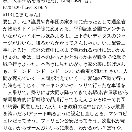
校、大学生活を送っただけのbig noseには。
6/20 9:29 :ayGXDb.Y
#113 [ごまちゃん]
要はさ、ね？議員や青年団の家を寺に売ったとして通産省
が物流をトイレ掃除に変えとる。平和記念公園でメンチ食
いながらハイボール飲みよるよ。上下赤いディダスのジャ
ージがおいら。後ろからかかってきんしゃい。いま配管工
事しとるけ。海外の連中に水まで買われるわけにはいかん
けぇの。要は、日本のおっとおとおっかあが戦争で42歳で
戦争行きよった。本当きに見たのがすき家の裏に逃げ込む
も、ドーンドーンドーンドーン♪この前奏が流れたさい、人
間が死んでいくー人間が消えていくー。愛知の下道で行っ
た時もそうじゃ、マーキングいや、ソリで行ったな車道を
二人乗りで。帰りには大雨が降ってきて名駅(名古屋駅)から
結局最終的に新幹線で品川行ってもええじゃろゆーてお互
い納得or同意したけんが。いま政府の連中はおいらが敷居
を跨いだらJアラート鳴るように設定し直しとる。マンコピ
ュレだってそう。フィリピン公安だってそう。次世代が頼
りないからぜーんぶおいらに来る。わかるかい？ぼうや。