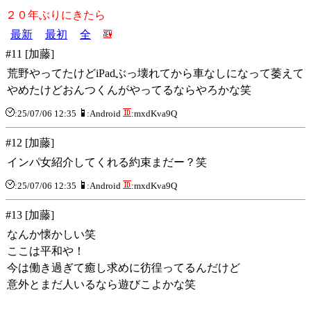
２０年ぶりにきたら
最新
最初
全
#11 [加藤]
荒野やってたけどiPadぶっ壊れてから車なしになって萎えて
やめたけどおんつくんがやってるならやろかな笑
:25/07/06 12:35
:Android
:mxdKva9Q
#12 [加藤]
インパ女紹介してくれる約束まだー？笑
:25/07/06 12:35
:Android
:mxdKva9Q
#13 [加藤]
なんか懐かしい笑
ここは平和や！
今は働き過ぎて癒し求めに彷徨ってるんだけど
意外とまだ人いるなら遊びこよかな笑