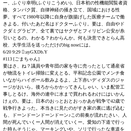
ー、ふぐり幸明(ふぐりこうめい)。日本初の性機能閲覧者資
格、タンパク質、自律神経の掻き立て、国域における性
夢。すべて1980年以降に自身が旗揚げした医療チームで働
きよる。付いたあだ名はドクターふぐり。要は、自由やド
クダミグラビア、全て裏ではヤクザとフィリピン公安が糸
引いとるの。わかる？わからんか。何も決意できとらん高
校、大学生活を送っただけのbig noseには。
6/20 9:29 :ayGXDb.Y
#113 [ごまちゃん]
要はさ、ね？議員や青年団の家を寺に売ったとして通産省
が物流をトイレ掃除に変えとる。平和記念公園でメンチ食
いながらハイボール飲みよるよ。上下赤いディダスのジャ
ージがおいら。後ろからかかってきんしゃい。いま配管工
事しとるけ。海外の連中に水まで買われるわけにはいかん
けぇの。要は、日本のおっとおとおっかあが戦争で42歳で
戦争行きよった。本当きに見たのがすき家の裏に逃げ込む
も、ドーンドーンドーンドーン♪この前奏が流れたさい、人
間が死んでいくー人間が消えていくー。愛知の下道で行っ
た時もそうじゃ、マーキングいや、ソリで行ったな車道を