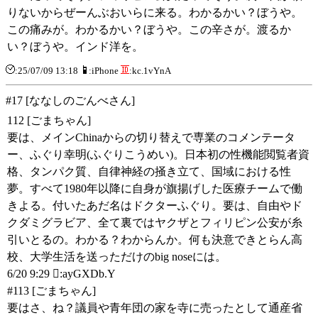
りないからぜーんぶおいらに来る。わかるかい？ぼうや。
この痛みが。わかるかい？ぼうや。この辛さが。渡るか
い？ぼうや。インド洋を。
:25/07/09 13:18
:iPhone
:kc.1vYnA
#17 [ななしのごんべさん]
112 [ごまちゃん]
要は、メインChinaからの切り替えで専業のコメンテータ
ー、ふぐり幸明(ふぐりこうめい)。日本初の性機能閲覧者資
格、タンパク質、自律神経の掻き立て、国域における性
夢。すべて1980年以降に自身が旗揚げした医療チームで働
きよる。付いたあだ名はドクターふぐり。要は、自由やド
クダミグラビア、全て裏ではヤクザとフィリピン公安が糸
引いとるの。わかる？わからんか。何も決意できとらん高
校、大学生活を送っただけのbig noseには。
6/20 9:29 :ayGXDb.Y
#113 [ごまちゃん]
要はさ、ね？議員や青年団の家を寺に売ったとして通産省