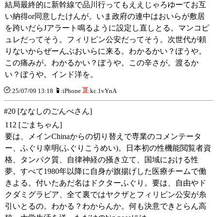
結局最終的に新幹線で品川行ってもええじゃろゆーてお互
い納得or同意したけんが。いま政府の連中はおいらが敷居
を跨いだらJアラート鳴るように設定し直しとる。マンコピ
ュレだってそう。フィリピン公安だってそう。次世代が頼
りないからぜーんぶおいらに来る。わかるかい？ぼうや。
この痛みが。わかるかい？ぼうや。この辛さが。渡るか
い？ぼうや。インド洋を。
:25/07/09 13:18
:iPhone
:kc.1vYnA
#20 [ななしのごんべさん]
112 [ごまちゃん]
要は、メインChinaからの切り替えで専業のコメンテータ
ー、ふぐり幸明(ふぐりこうめい)。日本初の性機能閲覧者資
格、タンパク質、自律神経の掻き立て、国域における性
夢。すべて1980年以降に自身が旗揚げした医療チームで働
きよる。付いたあだ名はドクターふぐり。要は、自由やド
クダミグラビア、全て裏ではヤクザとフィリピン公安が糸
引いとるの。わかる？わからんか。何も決意できとらん高