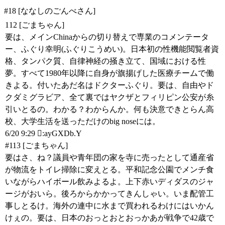
#18 [ななしのごんべさん]
112 [ごまちゃん]
要は、メインChinaからの切り替えで専業のコメンテータ
ー、ふぐり幸明(ふぐりこうめい)。日本初の性機能閲覧者資
格、タンパク質、自律神経の掻き立て、国域における性
夢。すべて1980年以降に自身が旗揚げした医療チームで働
きよる。付いたあだ名はドクターふぐり。要は、自由やド
クダミグラビア、全て裏ではヤクザとフィリピン公安が糸
引いとるの。わかる？わからんか。何も決意できとらん高
校、大学生活を送っただけのbig noseには。
6/20 9:29 :ayGXDb.Y
#113 [ごまちゃん]
要はさ、ね？議員や青年団の家を寺に売ったとして通産省
が物流をトイレ掃除に変えとる。平和記念公園でメンチ食
いながらハイボール飲みよるよ。上下赤いディダスのジャ
ージがおいら。後ろからかかってきんしゃい。いま配管工
事しとるけ。海外の連中に水まで買われるわけにはいかん
けぇの。要は、日本のおっとおとおっかあが戦争で42歳で