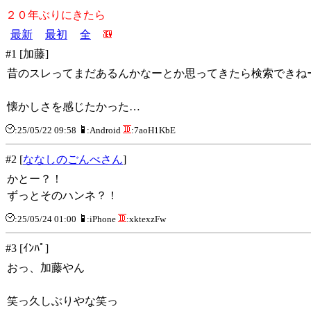
２０年ぶりにきたら
最新
最初
全
#1 [加藤]
昔のスレってまだあるんかなーとか思ってきたら検索できね
懐かしさを感じたかった…
:25/05/22 09:58
:Android
:7aoH1KbE
#2 [
ななしのごんべさん
]
かとー？！
ずっとそのハンネ？！
:25/05/24 01:00
:iPhone
:xktexzFw
#3 [ｲﾝﾊﾟ]
おっ、加藤やん
笑っ久しぶりやな笑っ