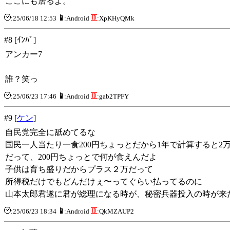
ここにも居るよ。
:25/06/18 12:53
:Android
:XpKHyQMk
#8 [ｲﾝﾊﾟ]
アンカー7
誰？笑っ
:25/06/23 17:46
:Android
:gab2TPFY
#9 [
ケン
]
自民党完全に舐めてるな
国民一人当たり一食200円ちょっとだから1年で計算すると2
だって、200円ちょっとで何が食えんだよ
子供は育ち盛りだからプラス２万だって
所得税だけでもどんだけぇ〜ってぐらい払ってるのに
山本太郎君遂に君が総理になる時が、秘密兵器投入の時が来
:25/06/23 18:34
:Android
:QkMZAUP2