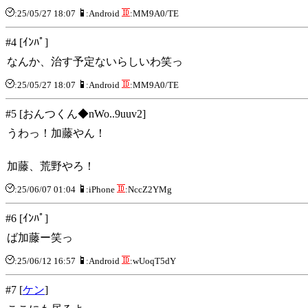
:25/05/27 18:07
:Android
:MM9A0/TE
#4 [ｲﾝﾊﾟ]
なんか、治す予定ないらしいわ笑っ
:25/05/27 18:07
:Android
:MM9A0/TE
#5 [おんつくん◆nWo..9uuv2]
うわっ！加藤やん！
加藤、荒野やろ！
:25/06/07 01:04
:iPhone
:NccZ2YMg
#6 [ｲﾝﾊﾟ]
ば加藤ー笑っ
:25/06/12 16:57
:Android
:wUoqT5dY
#7 [
ケン
]