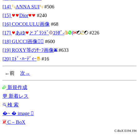
[14]
ANNA SUI
#506
[15]
Dior
#240
[16] COCOLULU画像
#68
[17]
あゆ
とﾌﾞﾗﾝﾄﾞ
ｺﾗﾎﾞ-
(
#226
[18] GUCCI画像
#600
[19] ROXY等のｻｰﾌ画像
#633
[20] ｴﾄﾞ･ﾊｰﾃﾞｨｰ
#16
←前
次→
新規作成
💬 新着レス
検 索
�~ � image 
С－ΒоΧ
C-BoX E194.194