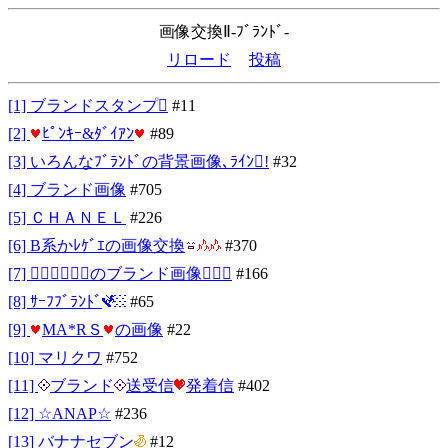
画像交換Ⅱ-ﾌﾞﾗﾝﾄﾞ-
リロード
投稿
[1] ブランドスタンプ
#11
[2]
ﾋﾟﾝｷｰ&ﾀﾞｲｱﾝ
#89
[3] いろんなﾌﾞﾗﾝﾄﾞの背景画像､ﾗｲﾝ!
#32
[4] ブランド画像
#705
[5] ＣＨＡＮＥＬ
#226
[6] Β系かﾚｹﾞｴの画像交換
#370
[7] ━１０９のブランド画像━
#166
[8] ｻｰﾌﾌﾞﾗﾝﾄﾞ
#65
[9]
ΜA*RＳ
の画像
#22
[10] マリクワ
#752
[11]
ブランド
送受信
発着信
#402
[12] ☆ANAP☆
#236
[13] バナナセブン
#12