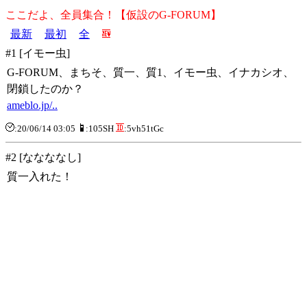
ここだよ、全員集合！【仮設のG-FORUM】
最新
最初
全
#1 [イモー虫]
G-FORUM、まちそ、質一、質1、イモー虫、イナカシオ、
閉鎖したのか？
ameblo.jp/..
:20/06/14 03:05
:105SH
:5vh51tGc
#2 [ななななし]
質一入れた！