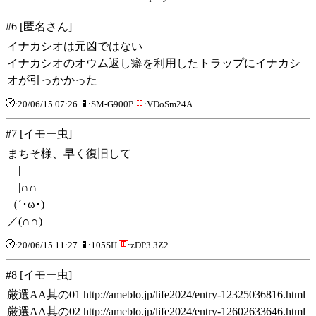
#6 [匿名さん]
イナカシオは元凶ではない
イナカシオのオウム返し癖を利用したトラップにイナカシ
オが引っかかった
:20/06/15 07:26
:SM-G900P
:VDoSm24A
#7 [イモー虫]
まちそ様、早く復旧して
|
|∩∩
（´･ω･)＿＿＿＿
／(∩∩)
:20/06/15 11:27
:105SH
:zDP3.3Z2
#8 [イモー虫]
厳選AA其の01 http://ameblo.jp/life2024/entry-12325036816.html
厳選AA其の02 http://ameblo.jp/life2024/entry-12602633646.html