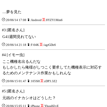
…夢を見た
:20/06/14 17:08
:Android
:8YZY1Mm6
#3 [匿名さん]
G41週間見れてない
:20/06/14 21:18
:F-04K
:/agrGDe6
#4 [イモー虫]
ここ機種名出るんだな
もしかしたら俺様がしつこく要求してた機種表示に対応す
るためのメンテナンス作業かもしれんな
:20/06/15 01:47
:105SH
:zDP3.3Z2
#5 [匿名さん]
元凶のイナカシオはどうした？
:20/06/15 05:11
:iPhone
:YhzqH2yE