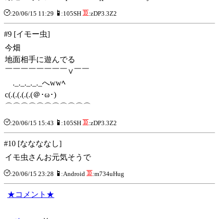
:20/06/15 11:29
:105SH
:zDP3.3Z2
#9 [イモー虫]
今畑
地面相手に遊んでる
￣￣￣￣￣￣￣￣∨￣￣
._._._._._へwwﾍ
c(.(.(.(.(.(＠･ω･)
⌒⌒⌒⌒⌒⌒⌒⌒⌒⌒⌒
:20/06/15 15:43
:105SH
:zDP3.3Z2
#10 [ななななし]
イモ虫さんお元気そうで
:20/06/15 23:28
:Android
:m734uHug
★コメント★